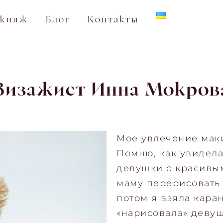
акияж
Блог
Контакты
Визажист Инна Мокров
Мое увлечение маки
Помню, как увидела
девушки с красивы
маму перерисовать 
потом я взяла кара
«нарисовала» девуш