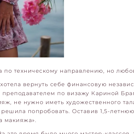
 по техническому направлению, но любов
ь хотела вернуть себе финансовую независ
преподавателем по визажу Кариной Браго
ияж, не нужно иметь художественного тал
и решила попробовать. Оставив 1,5-летнюю
а макияжа».
 За это время было много мастер-классов,