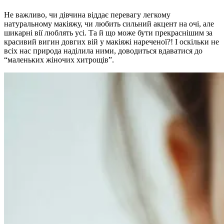
Не важливо, чи дівчина віддає перевагу легкому
натуральному макіяжу, чи любить сильний акцент на очі, але
шикарні вії люблять усі. Та й що може бути прекраснішим за
красивий вигин довгих вій у макіяжі нареченої?! І оскільки не
всіх нас природа наділила ними, доводиться вдаватися до
“маленьких жіночих хитрощів”.