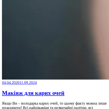
04.04.2020
11.09.2024
Макіяж для карих очей
Якщо Ви – володарка карих очей, то цьому факту можна лише
позаздрити! Всі найцікавіші та незвичайні палітри, всі