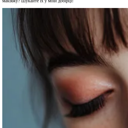
макіяжу? Шукайте їх у моїй добірці!