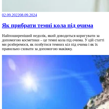
02.09.2022
08.09.2024
Як прибрати темні кола під очима
Найпоширеніший недолік, який доводиться коригувати за
допомогою косметики – це темні кола під очима. У цій статті
ми розберемося, як позбутися темних кіл під очима і як їх
правильно сховати за допомогою макіяжу.