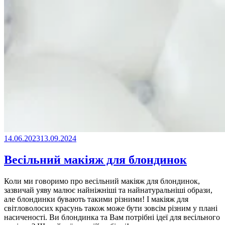
14.06.2023
13.09.2024
Весільний макіяж для блондинок
Коли ми говоримо про весільний макіяж для блондинок,
зазвичай уяву малює найніжніші та найнатуральніші образи,
але блондинки бувають такими різними! І макіяж для
світловолосих красунь також може бути зовсім різним у плані
насиченості. Ви блондинка та Вам потрібні ідеї для весільного