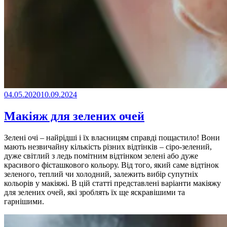
04.05.2020
10.09.2024
Макіяж для зелених очей
Зелені очі – найрідші і їх власницям справді пощастило! Вони
мають незвичайну кількість різних відтінків – сіро-зелений,
дуже світлий з ледь помітним відтінком зелені або дуже
красивого фісташкового кольору. Від того, який саме відтінок
зеленого, теплий чи холодний, залежить вибір супутніх
кольорів у макіяжі. В цій статті представлені варіанти макіяжу
для зелених очей, які зроблять їх ще яскравішими та
гарнішими.